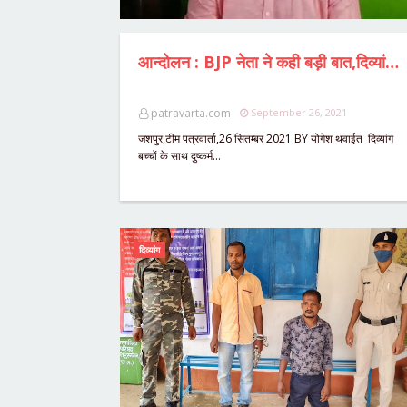
आन्दोलन : BJP नेता ने कही बड़ी बात,दिव्यांग से दुष्कर्म व छेड़छाड़ के आरोपी चौकीदार और स्वीपर से "DMC" अपने घर में खाना बनवाते थे,झाड़ू पोंछा कराते थे,जिम्मेदारी से पल्ला झाड़ने वाले DMC पर तत्काल दर्ज हो FIR,दिव्यांग केंद्र की जिम्मेदारी दूसरों को दें जिला कलेक्टर, कोतवाली घेराव की तैयारी.....में BJP के युवा नेता
patravarta.com
September 26, 2021
जशपुर,टीम पत्रवार्ता,26 सितम्बर 2021 BY योगेश थवाईत दिव्यांग
बच्चों के साथ दुष्कर्म…
दिव्यांग