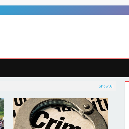
ुजा
जशपुर
अन्य
MEGA MENU
DOCUMENTATION
D
Show All