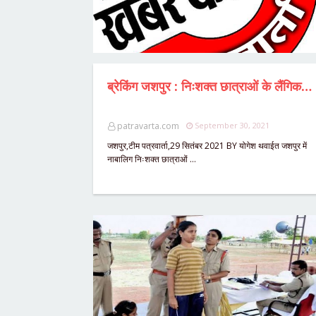
ब्रेकिंग जशपुर : निःशक्त छात्राओं के लैंगिक शोषण मामले में कूटरचना आई सामने,सहायक परियोजना समन्यवक निलंबित, संयुक्त संचालक की कार्यवाही,DMC की अनुपस्थिति में प्रशासनिक प्रभार में थे APC,SP विजय अग्रवाल ने कही ये बात.....?
patravarta.com
September 30, 2021
जशपुर,टीम पत्रवार्ता,29 सितंबर 2021 BY योगेश थवाईत जशपुर में
नाबालिग निःशक्त छात्राओं …