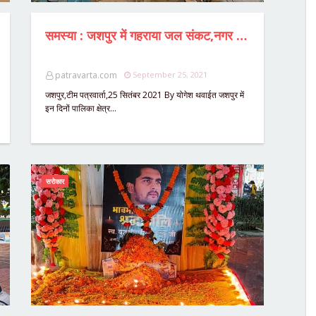
समस्या : जशपुर में गहराया जल संकट,नगर पालिका उपाध्यक्ष ने जल आपूर्ति के लिए की पहल,शहर से 10 किलोमीटर दूर पंप में तकनीकी खराबी,आज शाम तक जल आपूर्ति बहाल होने की उम्मीद,नागपुर से मंगाया जा रहा 40 HP का पम्प
patravarta.com
September 25, 2021
जशपुर,टीम पत्रवार्ता,25 सितंबर 2021 By योगेश थवाईत जशपुर में
इन दिनों पालिका क्षेत्र…
सरोकार