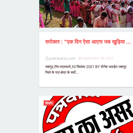
सरोकार : "एक दिन ऐसा आएगा जब खुड़िया का स्वतंत्र अस्तित्व स्थापित होगा - विनय भगत,यहां विधायक की पहल के बाद झूमने लगे ग्रामीण,नए तहसील के लिए हुआ भूमिपूजन,देखिए विधायक का कैसे हुआ भव्य स्वागत...आदिवासी रिदम पर ग्रामीण ने बना दिया विधायक पर गाना...देखिए Video
patravarta.com
September 30, 2021
जशपुर,टीम पत्रवार्ता,30 सितंबर 2021 BY योगेश थवाईत जशपुर
जिले के पाठ क्षेत्र के सर्वां…
दिव्यांग