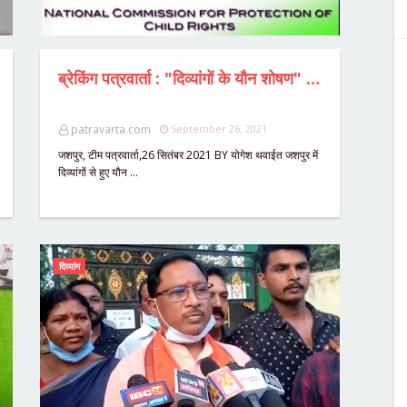
ब्रेकिंग पत्रवार्ता : "दिव्यांगों के यौन शोषण" मामले में "राष्ट्रीय बाल अधिकार संरक्षण आयोग" ने जशपुर कलेक्टर व SP से मांगा जवाब,इन बिंदुओं पर 3 दिनों में देना होगा जवाब...इधर लापरवाह DMC के विरुद्ध कार्यवाही व FIR की मांग को लेकर लामबंद हुए BJP नेता।
patravarta.com
September 26, 2021
जशपुर, टीम पत्रवार्ता,26 सितंबर 2021 BY योगेश थवाईत जशपुर में
दिव्यांगों से हुए यौन …
दिव्यांग