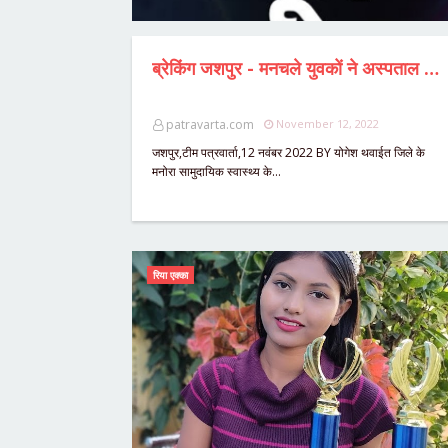
ब्रेकिंग जशपुर - मनचले युवकों ने अस्पताल में मचाया उत्पात,नर्सों से अश्लील बातचीत,शासकीय कार्य मे बाधा पंहुचाने के मामले में जुर्म दर्ज,दोनों आरोपी गिरफ्तार।
patravarta.com
November 12, 2022
जशपुर,टीम पत्रवार्ता,12 नवंबर 2022 BY योगेश थवाईत जिले के
मनोरा सामुदायिक स्वास्थ्य के…
रिया एक्का