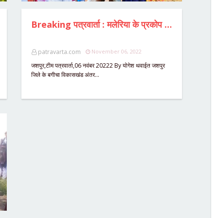
Breaking पत्रवार्ता : मलेरिया के प्रकोप के बाद अलर्ट मोड में प्रशासन,पहाड़ी कोरवा बस्ती में कैम्प लगाकर शुरु की गई जांच,एक ही परिवार के तीन लोग थे मलेरिया से संक्रमित,स्वास्थ्य अमला कर रहा निगरानी
patravarta.com
November 06, 2022
जशपुर,टीम पत्रवार्ता,06 नवंबर 20222 By योगेश थवाईत जशपुर
जिले के बगीचा विकासखंड अंतर…