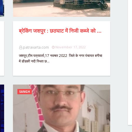
ब्रेकिंग जशपुर : छठघाट में निजी कब्जे को लेकर बगीचा नगर पूर्णतः बंद,स्थानीय नागरिकों ने जताया विरोध,कहा 50 साल से मना रहे छठ,नदी की 24 एकड़ भूमि की हो जाँच,सार्वजनिक प्रयोजन के लिए उपयोग में आने वाली भूमि पर कब्जे के विरुद्ध लामबंद हुए नागरिक।
patravarta.com
November 17, 2022
जशपुर,टीम पत्रवार्ता,17 नवम्बर 2022 जिले के नगर पंचायत बगीचा
में डोंडकी नदी स्थित छ…
SANGH