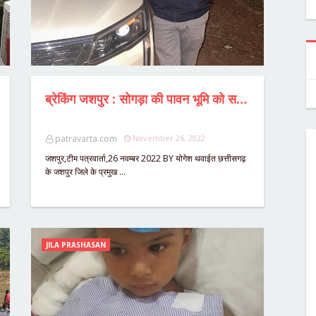
ब्रेकिंग जशपुर : सोगड़ा की पावन भूमि को सचिवों ने किया शर्मसार,ग्रामीणों ने सरेआम शराबखोरी करते हुए पकड़ा,छत्तीसगढ़ ओलंपिक की छात्राओं की सुरक्षा में बड़ी चूक,छात्राओं को भी ले गए जंगल पहाड़ पर,नहीं थी कोई महिला शिक्षिका,कलेक्टर डॉ रवि मित्तल ने कहा दोनों सचिव निलंबित,गंभीरता से होगी मामले की जांच।
patravarta.com
November 26, 2022
जशपुर,टीम पत्रवार्ता,26 नवम्बर 2022 BY योगेश थवाईत छत्तीसगढ़
के जशपुर जिले के प्रमुख …
JILA PRASHASAN