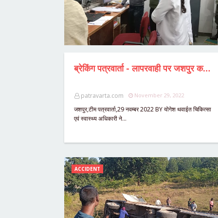
ब्रेकिंग पत्रवार्ता - लापरवाही पर जशपुर कलेक्टर डॉ रवि मित्तल हुए सख्त,दो फार्मासिस्ट को तत्काल प्रभाव से किया निलंबित,उपस्थिति पंजी गायब,अब तक दर्ज नहीं हुई एफआईआर।
patravarta.com
November 29, 2022
जशपुर,टीम पत्रवार्ता,29 नवम्बर 2022 BY योगेश थवाईत चिकित्सा
एवं स्वास्थ्य अधिकारी ने…
ACCIDENT