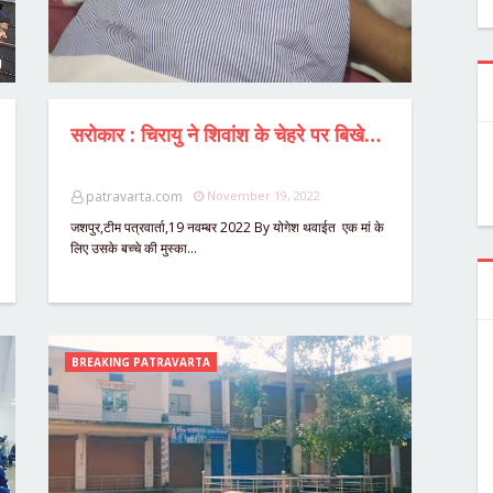
सरोकार : चिरायु ने शिवांश के चेहरे पर बिखेरी मुस्कान,2 साल के बच्चे के दिल मे छेद का सफल ऑपरेशन,परिजनों ने ऑपरेशन मुस्कान के साथ मुख्यमंत्री का जताया आभार।
patravarta.com
November 19, 2022
जशपुर,टीम पत्रवार्ता,19 नवम्बर 2022 By योगेश थवाईत एक मां के
लिए उसके बच्चे की मुस्का…
BREAKING PATRAVARTA