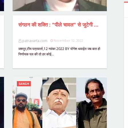
संगठन की शक्ति : "पीले चावल" से जुटेगी लाखों की भीड़,संघ प्रमुख मोहन भागवत करेंगे जूदेव के मूर्ति अनावरण,गांव गांव तक पंहुच रहा पीला चावल।
patravarta.com
November 12, 2022
जशपुर,टीम पत्रवार्ता,12 नवंबर 2022 BY योगेश थवाईत जब बात हो
निर्णायक पल की तो हर कोई…
SANGH