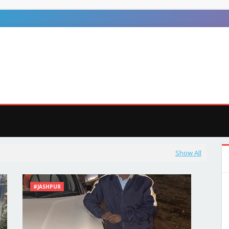
ुजा
जशपुर
अन्य
MEGA MENU
DOCUMENTATION
D
Show All
#JASHPUR