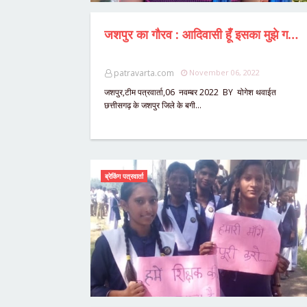
जशपुर का गौरव : आदिवासी हूँ इसका मुझे गर्व है - रिया,मशहूर मॉडल व टीवी एक्ट्रेस प्रिंस नरूला युविका चौधरी के हाथों जशपुर की बेटी रिया को मिला मिस इण्डिया 2022 का खिताब,भिलाई में आयोजित ग्लैमरस प्रॉडक्शन के इवेंट में लहराया जशपुर का परचम,माँ ग्राम पं सचिव पिता मेजर और भी जानें रिया से जुड़ी बातें .........?
patravarta.com
November 06, 2022
जशपुर,टीम पत्रवार्ता,06 नवम्बर 2022 BY योगेश थवाईत
छत्तीसगढ़ के जशपुर जिले के बगी…
ब्रेकिंग पत्रवार्ता