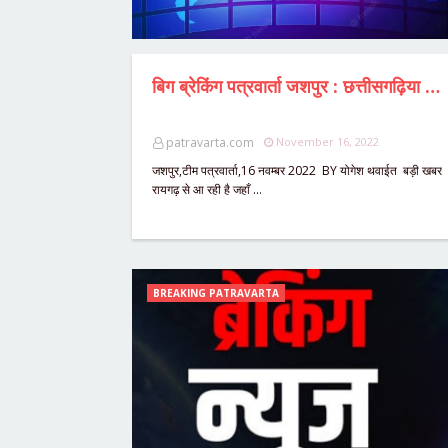
बिग ब्रेकिंग पत्रवार्ता जशपुर : छत्तीसगढ़िया ओलंपिक में घायल खिलाड़ी "समारु केरकेट्टा की मौत",कबड्डी खेलने के दौरान हुआ था घायल,जशपुर जिला प्रशासन द्वारा रायगढ़ के जिन्दल अस्पताल में कराया जा रहा था ईलाज,कलेक्टर डॉ रवि मित्तल ने जताया दुःख,श्रद्धांजलि अर्पित करते हुए दिलाया हर संभव मदद का भरोसा।
patravarta.com
November 16, 2022
जशपुर,टीम पत्रवार्ता,16 नवम्बर 2022 BY योगेश थवाईत बड़ी खबर
रायगढ़ से आ रही है जहाँ …
BREAKING PATRAVARTA