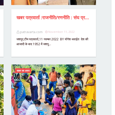
खबर पत्रवार्ता :राजनीति/रणनीति : संघ प्रमुख मोहन भागवत का जशपुर आगमन "रक्त तिलक से राजतिलक तक,"जूदेव यूँ ही दिलों में राज नहीं करते" तब RSS के नेतृत्व में तीनों सीटें BJP को मिली थीं,पहली बार हुई थी जूदेव की पदयात्रा,जूदेव के मूर्ति अनावरण से ऑपरेशन हिंदुत्व का शंखनाद,मोहन भागवत का दौरा,किसे मिलेगा बल...? कौन होगा प्रबल....? जानें समझें पूरी STORY सिर्फ पत्रवार्ता पर।
patravarta.com
November 11, 2022
जशपुर,टीम पत्रवार्ता,11 नवम्बर 2022 BY योगेश थवाईत देश की
आजादी के बाद 1952 में जशपु…
खबर का असर