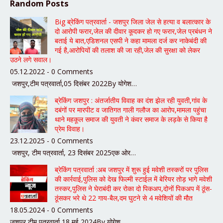
Random Posts
Big ब्रेकिंग पत्रवार्ता - जशपुर जिला जेल से हत्या व बलात्कार के
दो आरोपी फरार,जेल की दीवार कूदकर हो गए फरार,जेल प्रबंधन ने
बताई ये बात,एडिशनल एसपी ने कहा मामला दर्ज कर नाकेबंदी की
गई है,आरोपियों की तलाश की जा रही,जेल की सुरक्षा को लेकर
उठने लगे सवाल।
05.12.2022 - 0 Comments
जशपुर,टीम पत्रवार्ता,05 दिसंबर 2022By योगेश…
ब्रेकिंग जशपुर : अंतर्जातीय विवाह का दंश झेल रही युवती,गांव के
दबंगों पर मारपीट व जातिगत गाली गलौज का आरोप,मामला पहुंचा
थाने महकूल समाज की युवती ने कंवर समाज के लड़के से किया है
प्रेम विवाह।
23.12.2025 - 0 Comments
जशपुर, टीम पत्रवार्ता, 23 दिसंबर 2025एक ओर…
ब्रेकिंग पत्रवार्ता :अब जशपुर में शुरू हुई मवेशी तस्करों पर पुलिस
की कार्रवाई,पुलिस को देख फिल्मी स्टाईल में बेरियर तोड़ भागे मवेशी
तस्कर,पुलिस ने घेराबंदी कर रोका दो पिकअप,दोनों पिकअप में ठूंस-
ठूंसकर भरे थे 22 गाय-बैल,दम घुटने से 4 मवेशियों की मौत
18.05.2024 - 0 Comments
जशपुर,टीम पत्रवार्ता,18 मई 2024By योगेश…