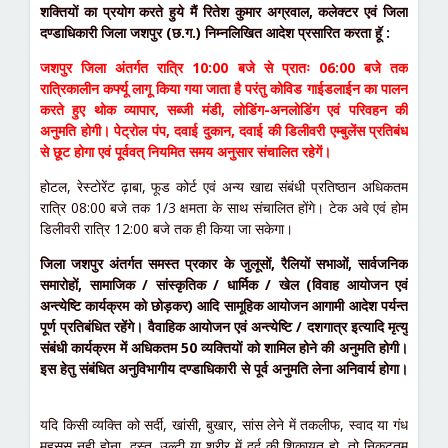
शक्तियों का प्रयोग करते हुये मैं रितेश कुमार अग्रवाल, कलेक्टर एवं जिला
दण्डाधिकारी जिला जशपुर (छ.ग.) निम्नलिखित आदेश प्रसारित करता हॅू :
जशपुर जिला अंतर्गत रात्रि 10:00 बजे से प्रातः 06:00 बजे तक
रात्रिकालीन कर्फ्यू लागू किया गया जाता है परंतु कोविड गाईडलाईन का पालन
करते हुए थोक व्यापार, सब्जी मंडी, लोडिंग-अनलोडिंग एवं परिवहन की
अनुमति होगी। पेट्रोल पंप, दवाई दुकान, दवाई की डिलीवरी एम्बुलेंस प्रतिबंध
से छूट होगा एवं पूर्ववत् नियमित समय अनुसार संचालित रहेगें।
होटल, रेस्टोरेंट ढ़ाबा, फूड कोर्ट एवं अन्य खाद्य संबंधी प्रतिष्ठान अधिकतम
रात्रि 08:00 बजे तक 1/3 क्षमता के साथ संचालित होंगे। टेक अवे एवं होम
डिलीवरी रात्रि 12:00 बजे तक ही किया जा सकेगा।
जिला जशपुर अंतर्गत समस्त प्रकार के जुलूसों, रैलियों सभाओं, सार्वजनिक
समारोहों, सामाजिक / सांस्कृतिक / धार्मिक / खेल (विवाह आयोजन एवं
अन्त्येष्टि कार्यक्रम को छोड़कर) आदि सामूहिक आयोजन आगामी आदेश पर्यन्त
पूर्ण प्रतिबंधित रहेंगे। वैवाहिक आयोजन एवं अन्त्येष्टि / दशगात्र इत्यादि मृत्यु
संबंधी कार्यक्रम में अधिकतम 50 व्यक्तियों को शामिल होने की अनुमति होगी।
इस हेतु संबंधित अनुविभागीय दण्डाधिकारी से पूर्व अनुमति लेना अनिवार्य होगा।
यदि किसी व्यक्ति को सर्दी, खांसी, बुखार, सांस लेने में तकलीफ, स्वाद या गंध
महसूस नही होना, दस्त, उल्टी या शरीर में दर्द की शिकायत हो, तो निकटतम