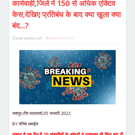
कार्यवाही,जिले में 150 से अधिक एक्टिव
केस,देखिए प्रतिबंध के बाद क्या खुला क्या
बंद...?
patravarta.com
January 05, 2022
जशपुर,टीम पत्रवार्ता,05 जनवरी 2022
BY योगेश थवाईत
जशपुर में एक दिन में 70 संक्रमितों के आंकड़ों ने प्रशासन की चिंता बढ़ा दी