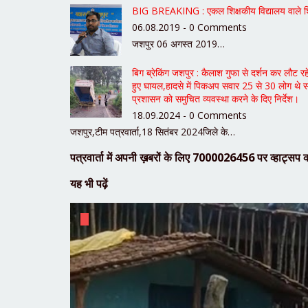
BIG BREAKING : एकल शिक्षकीय विद्यालय वाले शिक्षक
06.08.2019 - 0 Comments
जशपुर 06 अगस्त 2019…
बिग ब्रेकिंग जशपुर : कैलाश गुफा से दर्शन कर लौट र
हुए घायल,हादसे में पिकअप सवार 25 से 30 लोग थे सव
प्रशासन को समुचित व्यवस्था करने के दिए निर्देश।
18.09.2024 - 0 Comments
जशपुर,टीम पत्रवार्ता,18 सितंबर 2024जिले के…
पत्रवार्ता में अपनी ख़बरों के लिए 7000026456 पर व्हाट्सप क
यह भी पढ़ें