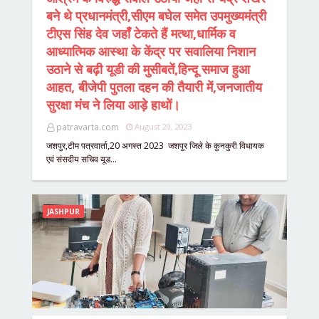
बने थे प्रधानमंत्री,सीएम बघेल समेत उपमुख्यमंत्री
टीएस सिंह देव जहाँ टेकते हैं मत्था,धार्मिक व
आध्यात्मिक आस्था के केंद्र पर सवालिया निशान
उठाने से बढ़ी यूडी की मुसीबतें,हिन्दू समाज हुआ
आहत, बीजेपी पुतला दहन की तैयारी में,जनजातीय
सुरक्षा मंच ने लिया आड़े हाथों।
patravarta.com
August 20, 2023
जशपुर,टीम पत्रवार्ता,20 अगस्त 2023 जशपुर जिले के कुनकुरी विधायक
एवं संसदीय सचिव यूड…
JASHPUR