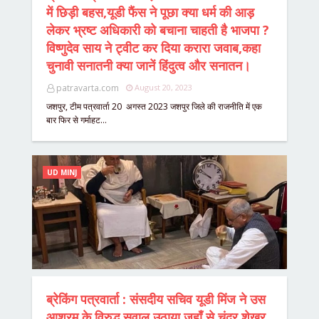
में छिड़ी बहस,यूडी फैंस ने पूछा क्या धर्म की आड़
लेकर भ्रष्ट अधिकारी को बचाना चाहती है भाजपा ?
विष्णुदेव साय ने ट्वीट कर दिया करारा जवाब,कहा
चुनावी सनातनी क्या जानें हिंदुत्व और सनातन।
patravarta.com
August 20, 2023
जशपुर, टीम पत्रवार्ता 20 अगस्त 2023 जशपुर जिले की राजनीति में एक
बार फिर से गर्माहट…
UD MINJ
ब्रेकिंग पत्रवार्ता : संसदीय सचिव यूडी मिंज ने उस
आश्रम के विरुद्ध सवाल उठाया जहाँ से चंद्र शेखर