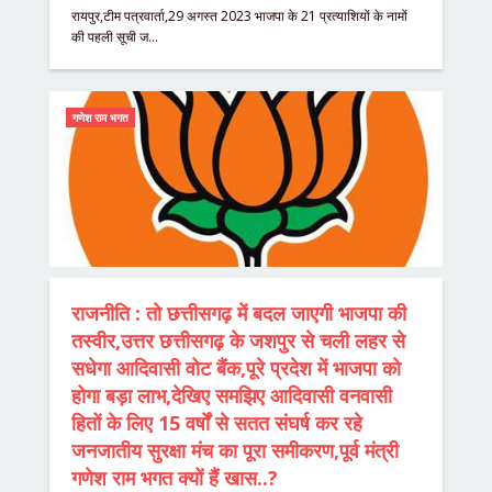
रायपुर,टीम पत्रवार्ता,29 अगस्त 2023 भाजपा के 21 प्रत्याशियों के नामों
की पहली सूची ज…
गणेश राम भगत
राजनीति : तो छत्तीसगढ़ में बदल जाएगी भाजपा की
तस्वीर,उत्तर छत्तीसगढ़ के जशपुर से चली लहर से
सधेगा आदिवासी वोट बैंक,पूरे प्रदेश में भाजपा को
होगा बड़ा लाभ,देखिए समझिए आदिवासी वनवासी
हितों के लिए 15 वर्षों से सतत संघर्ष कर रहे
जनजातीय सुरक्षा मंच का पूरा समीकरण,पूर्व मंत्री
गणेश राम भगत क्यों हैं खास..?