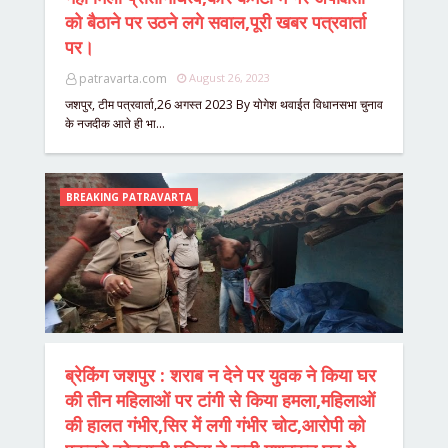
को बैठाने पर उठने लगे सवाल,पूरी खबर पत्रवार्ता
पर।
patravarta.com
August 26, 2023
जशपुर, टीम पत्रवार्ता,26 अगस्त 2023 By योगेश थवाईत विधानसभा चुनाव
के नजदीक आते ही भा…
BREAKING PATRAVARTA
ब्रेकिंग जशपुर : शराब न देने पर युवक ने किया घर
की तीन महिलाओं पर टांगी से किया हमला,महिलाओं
की हालत गंभीर,सिर में लगी गंभीर चोट,आरोपी को