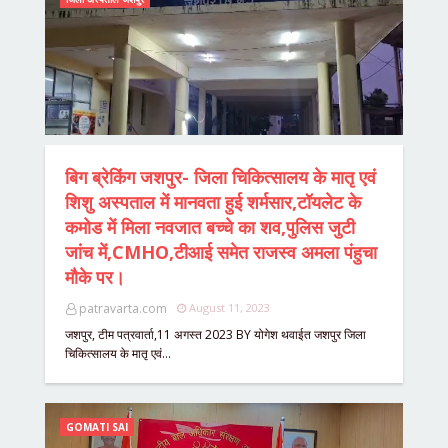
बिग ब्रेकिंग जशपुर- जिला चिकित्सालय के मातृ एवं
शिशु अस्पताल में मानवता हुई शर्मसार,टॉयलेट के
कमोड में मिला नवजात बच्चे का शव,पुलिस जुटी
जांच में,CMHO,टीआई समेत राजस्व अमला पंहुचा
मौके पर।
patravarta.com
August 11, 2023
जशपुर, टीम पत्रवार्ता,11 अगस्त 2023 BY योगेश थवाईत जशपुर जिला
चिकित्सालय के मातृ एवं…
GOMATI SAI