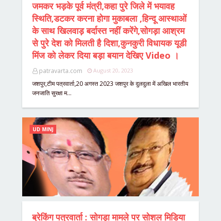
जमकर भड़के पूर्व मंत्री,कहा पुरे जिले में भयावह
स्थिति,डटकर करना होगा मुकाबला ,हिन्दू आस्थाओं
के साथ खिलवाड़ बर्दास्त नहीं करेंगे,सोगड़ा आश्रम
से पुरे देश को मिलती है दिशा,कुनकुरी विधायक यूडी
मिंज को लेकर दिया बड़ा बयान देखिए Video ।
patravarta.com
August 20, 2023
जशपुर,टीम पत्रवार्ता,20 अगस्त 2023 जशपुर के दुलदुला में अखिल भारतीय
जनजाति सुरक्षा म…
UD MINJ
ब्रेकिंग पत्रवार्ता : सोगड़ा मामले पर सोशल मिडिया