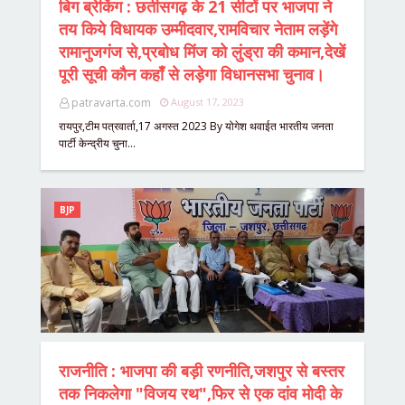
बिग ब्रेकिंग : छतीसगढ़ के 21 सीटों पर भाजपा ने
तय किये विधायक उम्मीदवार,रामविचार नेताम लड़ेंगे
रामानुजगंज से,प्रबोध मिंज को लुंड्रा की कमान,देखें
पूरी सूची कौन कहाँ से लड़ेगा विधानसभा चुनाव।
patravarta.com
August 17, 2023
रायपुर,टीम पत्रवार्ता,17 अगस्त 2023 By योगेश थवाईत भारतीय जनता
पार्टी केन्द्रीय चुना…
BJP
राजनीति : भाजपा की बड़ी रणनीति,जशपुर से बस्तर
तक निकलेगा "विजय रथ",फिर से एक दांव मोदी के