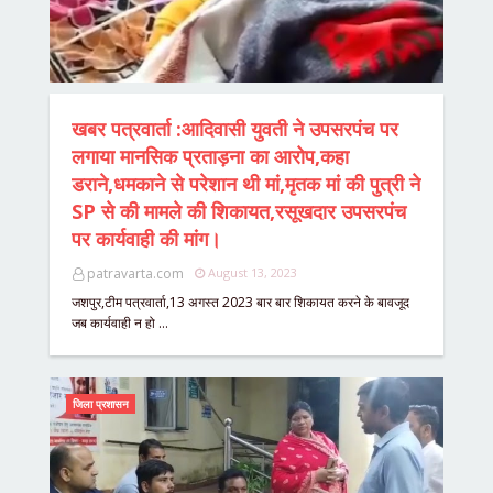
खबर पत्रवार्ता :आदिवासी युवती ने उपसरपंच पर
लगाया मानसिक प्रताड़ना का आरोप,कहा
डराने,धमकाने से परेशान थी मां,मृतक मां की पुत्री ने
SP से की मामले की शिकायत,रसूखदार उपसरपंच
पर कार्यवाही की मांग।
patravarta.com
August 13, 2023
जशपुर,टीम पत्रवार्ता,13 अगस्त 2023 बार बार शिकायत करने के बावजूद
जब कार्यवाही न हो …
जिला प्रशासन