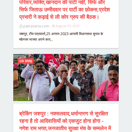
परिवार,व्यक्ति,खानदान की पार्टी नहीं, सिर्फ और
सिर्फ जिताऊ उम्मीदवार पर पार्टी का फ़ोकस,प्रदेश
प्रभारी ने कड़ाई से ली कोर ग्रुप की बैठक।
patravarta.com
August 25, 2023
जशपुर, टीम पत्रवार्ता,25 अगस्त 2023 आगामी विधानसभा चुनाव के
मद्देनजर भाजपा अपने कार्…
UD MINJ
ब्रेकिंग जशपुर : नक्सलवाद,धर्मान्तरण से सुरक्षित
रहना है तो आदिवासियों को एकजुट होना होगा -
गणेश राम भगत,जनजातीय सुरक्षा मंच के सम्मलेन में