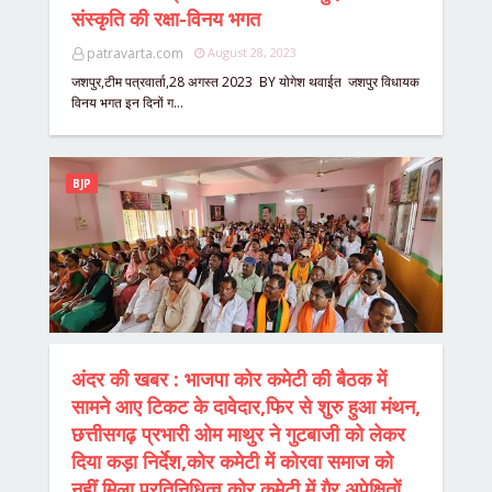
संस्कृति की रक्षा-विनय भगत
patravarta.com
August 28, 2023
जशपुर,टीम पत्रवार्ता,28 अगस्त 2023 BY योगेश थवाईत जशपुर विधायक
विनय भगत इन दिनों ग…
BJP
अंदर की खबर : भाजपा कोर कमेटी की बैठक में
सामने आए टिकट के दावेदार,फिर से शुरु हुआ मंथन,
छत्तीसगढ़ प्रभारी ओम माथुर ने गुटबाजी को लेकर
दिया कड़ा निर्देश,कोर कमेटी में कोरवा समाज को
नहीं मिला प्रतिनिधित्व,कोर कमेटी में गैर अपेक्षितों