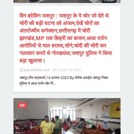
बिग ब्रेकिंग जशपुर : जशपुर के ये चोर जो देते थे
चोरी की बड़ी घटना को अंजाम,देखें चोरों का
अंतर्राज्यीय कनेक्शन,छत्तीसगढ़ में चोरी
झारखंड,MP तक बिक्री का बाजार,आधा दर्जन
आरोपियों से माल बरामद,सोने,चांदी की चोरी कर
गलाकार करते थे गोरखधंधा,जशपुर पुलिस ने किया
बड़ा खुलासा।
patravarta.com
August 14, 2023
जशपुर,टीम पत्रवार्ता,14 अगस्त 2023 By योगेश थवाईत जशपुर जिला
पुलिस ने आधा दर्जन चोर गि…
BJP