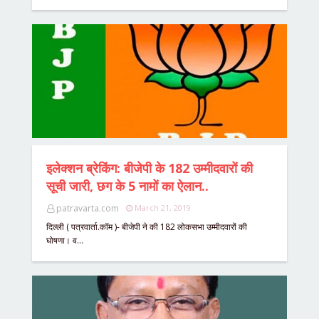
इलेक्शन ब्रेकिंग: बीजेपी के 182 उम्मीदवारों की
सूची जारी, छग के 5 नामों का ऐलान..
patravarta.com
March 21, 2019
दिल्ली ( पत्रवार्ता.कॉम )- बीजेपी ने की 182 लोकसभा उम्मीदवारों की
घोषणा। व…