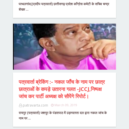
पत्थलगांव((प्रदीप पत्रवार्ता) छत्तीसगढ़ प्रदेश काँग्रेस कमेटी के सचिव चन्द्र
शेखर …
पत्रवार्ता ब्रेकिंग :- नकल जाँच के नाम पर छात्र
छात्राओं के कपड़े उतारना गलत -JCCJ,निष्पक्ष
जांच कर पार्टी अध्यक्ष को सौपेंगे रिपोर्ट।
patravarta.com
March 09, 2019
रायपुर (पत्रवार्ता) जशपुर के पंडरापाठ में उड़नदस्ता दल द्वारा नकल जांच के
नाम पर …