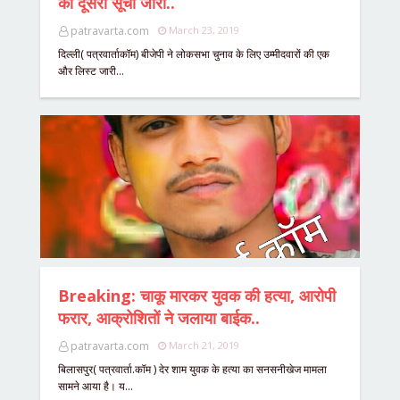
की दूसरी सूची जारी..
patravarta.com
March 23, 2019
दिल्ली( पत्रवार्ताकॉम) बीजेपी ने लोकसभा चुनाव के लिए उम्मीदवारों की एक
और लिस्ट जारी…
Breaking: चाकू मारकर युवक की हत्या, आरोपी
फरार, आक्रोशितों ने जलाया बाईक..
patravarta.com
March 21, 2019
बिलासपुर( पत्रवार्ता.कॉम ) देर शाम युवक के हत्या का सनसनीखेज मामला
सामने आया है। य…