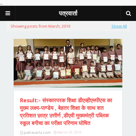
...
पत्रवार्ता
Showing posts from March, 2019
Show All
Result:- संस्कारपरक शिक्षा डीएव्हीएमपीएस का
मुख्य लक्ष्य-पाण्डेय , बेहतर शिक्षा के साथ शत
प्रतिशत छात्र उत्तीर्ण ,डीएवी मुख्यमंत्री पब्लिक
स्कूल बगीचा का परीक्षा परिणाम घोषित
patravarta.com
March 29, 2019