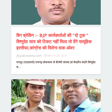
बिग ब्रेकिंग :- BJP कार्यकर्ताओं की "दो टूक "
विष्णुदेव साय को टिकट नहीं मिला तो देंगे सामूहिक
इस्तीफा,कांग्रेस को मिलेगा वाक ओवर
patravarta.com
March 20, 2019
रायपुर (पत्रवार्ता) रायगढ़ लोकसभा से बीजेपी सांसद एवं केंद्रीय मंत्री विष्णुदेव
स…