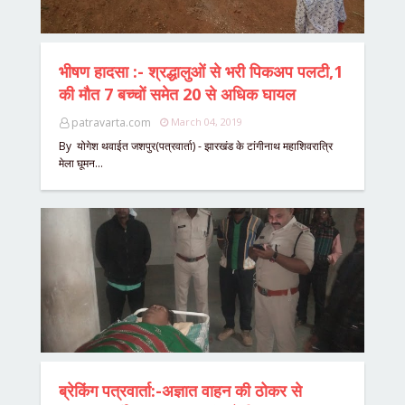
भीषण हादसा :- श्रद्धालुओं से भरी पिकअप पलटी,1
की मौत 7 बच्चों समेत 20 से अधिक घायल
patravarta.com
March 04, 2019
By योगेश थवाईत जशपुर(पत्रवार्ता) - झारखंड के टांगीनाथ महाशिवरात्रि
मेला घूमन…
ब्रेकिंग पत्रवार्ता:-अज्ञात वाहन की ठोकर से