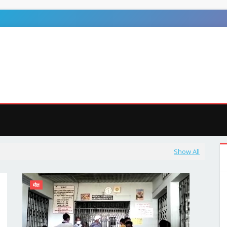
ुजा
जशपुर
अन्य
MEGA MENU
DOCUMENTATION
D
Show All
मौत