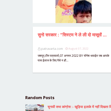
सुनो सरकार : "सिस्टम ने ले ली दो मासूमों की जान..?" परिवार के 5 अन्य जिंदगी और मौत से जूझ रहे,बीमार हालात में पिता ने दोनों मृत बच्चों का किया "कफन-दफन" महिला रोजगार सचिव को 5 महीनों से नहीं मिली थी सैलेरी,पैसे के अभाव में मां बच्चों का समय पर नहीं करा सकी ईलाज,सूचना के बावजूद न पक्ष पहुँचा न विपक्ष,पूर्व BDC रेशमी चौहान ने निभाई जिम्मेदारी,विधायक विनय भगत ने तात्कालिक सहायता राशि जारी कर प्रकट की शोक संवेदना ? प्रशासन ने पूरी कर ली मामले की जांच,पढ़ें पूरी STORY सिर्फ पत्रवार्ता पर...?
patravarta.com
August 07, 2022
जशपुर,टीम पत्रवार्ता,07 अगस्त 2022 BY योगेश थवाईत जब आपके
पास ईलाज के लिए पैसे न हों…
Random Posts
चुनावी सभा कांग्रेस :- खुड़िया इलाके में नहीं दि