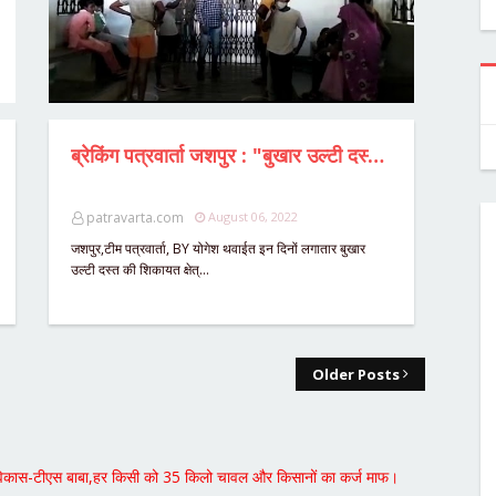
ब्रेकिंग पत्रवार्ता जशपुर : "बुखार उल्टी दस्त" की शिकायत " सगे भाई-बहन की मौत, माता पिता गंभीर हालत में अस्पताल में भर्ती,BMO ने गांव में भेजी टीम,SDM ने विभागों को किया अलर्ट।
patravarta.com
August 06, 2022
जशपुर,टीम पत्रवार्ता, BY योगेश थवाईत इन दिनों लगातार बुखार
उल्टी दस्त की शिकायत क्षेत्…
Older Posts
खता विकास-टीएस बाबा,हर किसी को 35 किलो चावल और किसानों का कर्ज माफ।