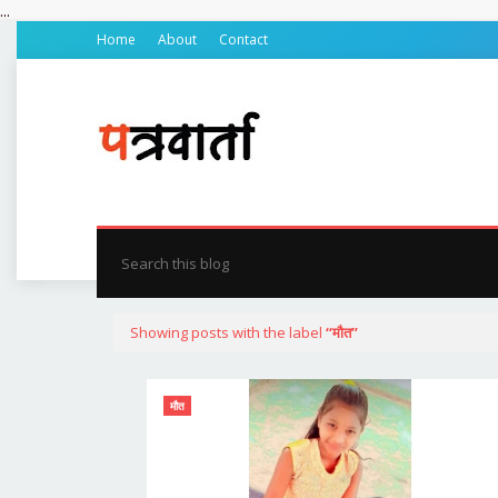
...
Home
About
Contact
होम
प्रदेश
जिले की खबर
रायपुर
बिलासपुर
सरग
Showing posts with the label
मौत
मौत